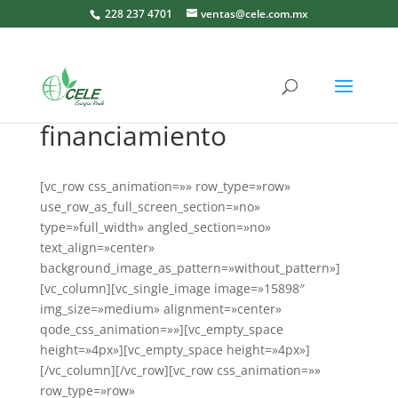
228 237 4701
ventas@cele.com.mx
financiamiento
[vc_row css_animation=»» row_type=»row»
use_row_as_full_screen_section=»no»
type=»full_width» angled_section=»no»
text_align=»center»
background_image_as_pattern=»without_pattern»]
[vc_column][vc_single_image image=»15898″
img_size=»medium» alignment=»center»
qode_css_animation=»»][vc_empty_space
height=»4px»][vc_empty_space height=»4px»]
[/vc_column][/vc_row][vc_row css_animation=»»
row_type=»row»