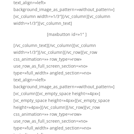
text_align=»left»
background_image_as_pattern=»without_pattern»]
[vc_column width=»1/3″][/vc_column][vc_column
width=»1/3″][vc_column_text]
[maxbutton id=»1″ ]
[/vc_column_text][/vc_column][vc_column
width=»1/3″][/vc_column][/vc_row][vc_row
css_animation=»» row_type=»row»
use_row_as_full_screen_section=»no»
type=»full_width» angled_section=»no»
text_align=»left»
background_image_as_pattern=»without_pattern»]
[vc_column][vc_empty_space height=»4px»]
[vc_empty_space height=»4px»][vc_empty_space
height=»4px»][/vc_column][/vc_row][vc_row
css_animation=»» row_type=»row»
use_row_as_full_screen_section=»no»
type=»full_width» angled_section=»no»